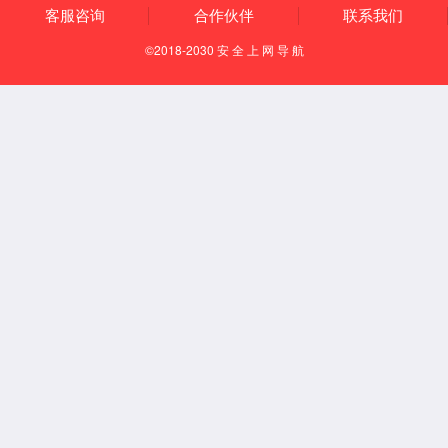
决下好防范风险先手棋、打好保密工作主动仗
此次观影活动是太阳成集团tyc7111
步，学院将持续把涵养正确政绩观、国家安全
密意识和保密履职能力，切实把保密责任刻在
上一篇：
王云鹏校长来太阳成集团tyc7111调研指导工作
中国·tyc7111太阳成(集团)有限公司-官方网站 版权所有 © 2018
地址：北京市海淀区学院路37号 邮政编码：100191 联系电话：86-10-823