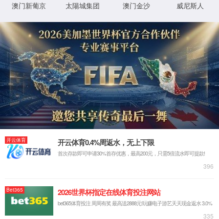
书记院长信箱
书记院长信
为进一步
面的意见建议
的科学化、民
书记、院
真诚欢迎
策。