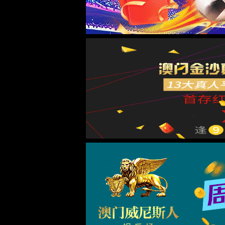
太阳成tyc7111cc
国家
官网入口
国家级领军人才
教授
副教授
讲师
郭林