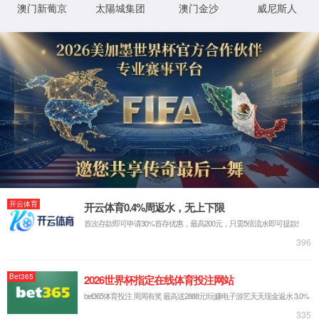
新闻中心
学术动态
学院新闻
葡萄牙波尔图理工大
学院通知
西班牙瓦伦西亚理工大
英国拉夫堡大学化学
学术动态
澳大利亚莫纳什大学M
公告公示
南洋理工大学陈
丹麦奥尔胡斯大学T
国际知名期刊Small
化学与环境学院
我院举办香山科学
学院召开 “仿生